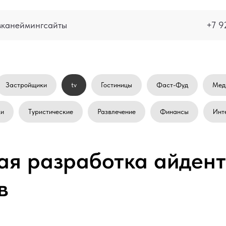
вка
нейминг
сайты
+7 9
Застройщики
tv
Гостиницы
Фаст-Фуд
Мед
ки
Туристические
Развлечение
Финансы
Инт
я разработка айдент
в