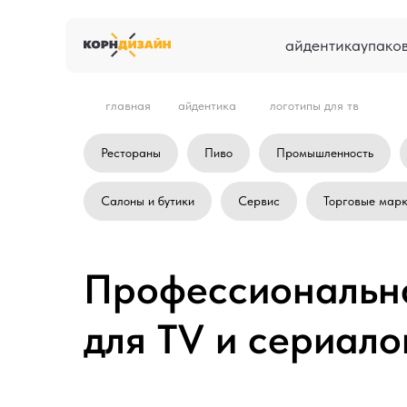
айдентика
упако
главная
айдентика
логотипы для тв
Рестораны
Пиво
Промышленность
Салоны и бутики
Сервис
Торговые мар
Профессиональна
для TV и сериало