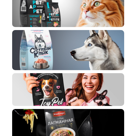
упаковки кормов для кошек "Pet
Appetite"
Разработка торговой марки и
упаковки кормов для собак
"Острый Клык"
Брендинг кормов для собак
JoyPet
Дизайн упаковки макаронных
изделий для торговой марки