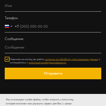
Телефон
+7
Сообщение:
Нажимая на кнопку, вы даёте
согласие на обработку персональных данных
и
соглашаетесь c
политикой конфиденциальности
Отправить
Мы используем cookie-файлы, чтобы получить статистику,
которая помогает нам улучшить сервис для Вас с целью